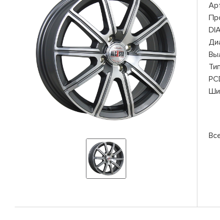
Ар
Пр
DI
Ди
Вы
Ти
PC
Ши
Вс