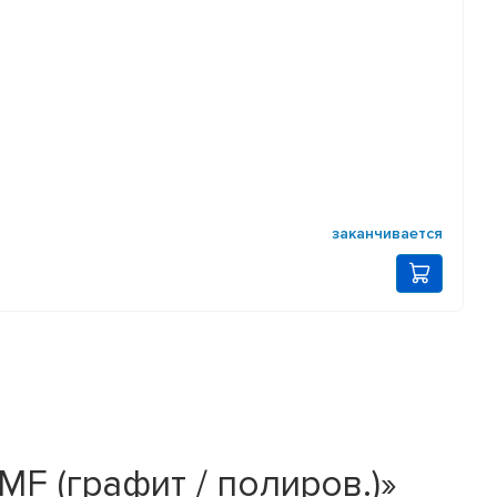
заканчивается
MF (графит / полиров.)»