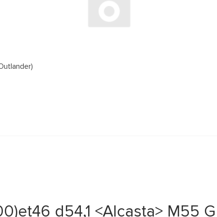
Outlander)
00)et46 d54,1 <Alcasta> M55 G