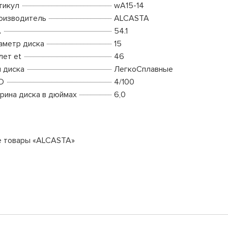
тикул
wA15-14
оизводитель
ALCASTA
A
54.1
аметр диска
15
лет et
46
п диска
ЛегкоСплавные
D
4/100
рина диска в дюймах
6,0
е товары «ALCASTA»