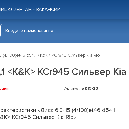
ЛИЦ
КЛИЕНТАМ
ВАКАНСИИ
5 (4/100)et46 d54,1 <K&K> КСr945 Сильвер Kia Rio
4,1 <K&K> КСr945 Сильвер Kia 
Артикул:
wK15-23
ичии
рактеристики «Диск 6,0-15 (4/100)et46 d54,1
&K> КСr945 Сильвер Kia Rio»