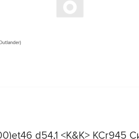
Outlander)
00)et46 d54,1 <K&K> КСr945 С