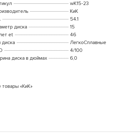
тикул
wK15-23
оизводитель
КиК
A
54.1
аметр диска
15
лет et
46
п диска
ЛегкоСплавные
D
4/100
рина диска в дюймах
6,0
е товары «КиК»