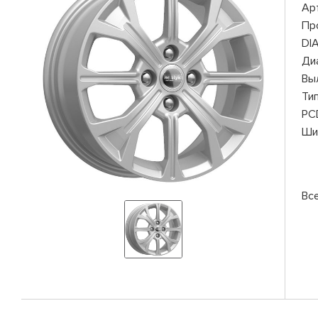
Ар
Пр
DI
Ди
Вы
Ти
PC
Ши
Вс