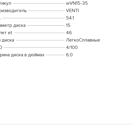
тикул
wVN15-35
оизводитель
VENTI
A
54.1
аметр диска
15
лет et
46
п диска
ЛегкоСплавные
D
4/100
рина диска в дюймах
6,0