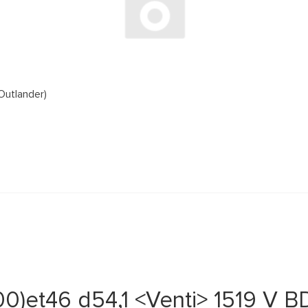
Outlander)
0)et46 d54,1 <Venti> 1519 V B