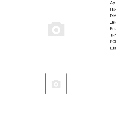
Ар
Пр
DI
Ди
Вы
Ти
PC
Ши