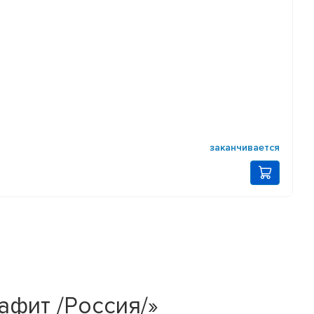
заканчивается
рафит /Россия/»