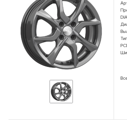
Ар
Пр
DI
Ди
Вы
Ти
PC
Ши
Вс