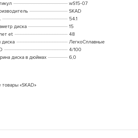
тикул
wS15-07
оизводитель
SKAD
A
54.1
аметр диска
15
лет et
48
п диска
ЛегкоСплавные
D
4/100
рина диска в дюймах
6,0
е товары «SKAD»