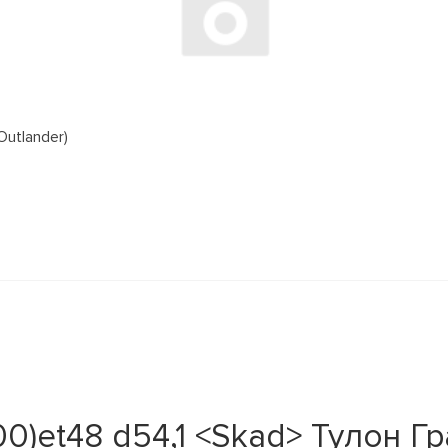
Outlander)
00)et48 d54,1 <Skad> Тулон Г