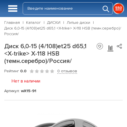
Главная
Каталог
ДИСКИ
Литые диски
Диск 6,0-15 (4/108)et25 d65,1 <X-trike> X-118 HSB (темн.серебро)/
Россия/
Диск 6,0-15 (4/108)et25 d65,1
<X-trike> X-118 HSB
(темн.серебро)/Россия/
Рейтинг
0.0
0 отзывов
Нет в наличии
Артикул:
wX15-91