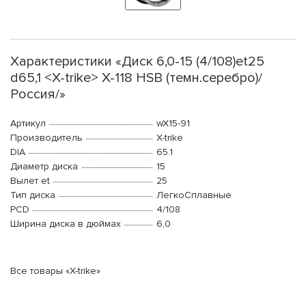
Характеристики «Диск 6,0-15 (4/108)et25
d65,1 <X-trike> X-118 HSB (темн.серебро)/
Россия/»
Артикул
wX15-91
Производитель
X-trike
DIA
65.1
Диаметр диска
15
Вылет et
25
Тип диска
ЛегкоСплавные
PCD
4/108
Ширина диска в дюймах
6,0
Все товары «X-trike»