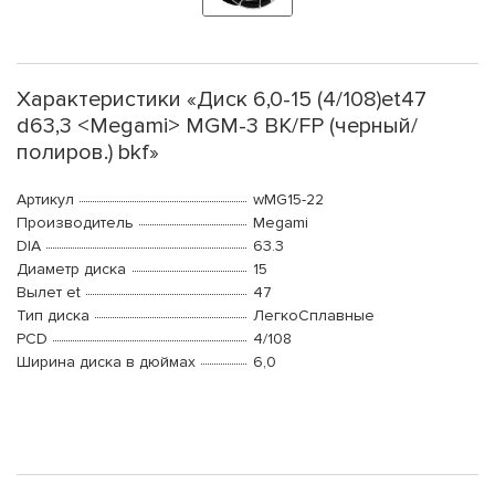
Характеристики «Диск 6,0-15 (4/108)et47
d63,3 <Megami> MGM-3 BK/FP (черный/
полиров.) bkf»
Артикул
wMG15-22
Производитель
Megami
DIA
63.3
Диаметр диска
15
Вылет et
47
Тип диска
ЛегкоСплавные
PCD
4/108
Ширина диска в дюймах
6,0