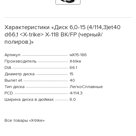
Характеристики «Диск 6,0-15 (4/114,3)et40
d66,1 <X-trike> X-118 BK/FP (черный/
полиров.)»
Артикул
wX15-186
Производитель
X-trike
DIA
66.1
Диаметр диска
15
Вылет et
40
Тип диска
ЛегкоСплавные
PCD
4/114,3
Ширина диска в дюймах
6,0
Все товары «X-trike»