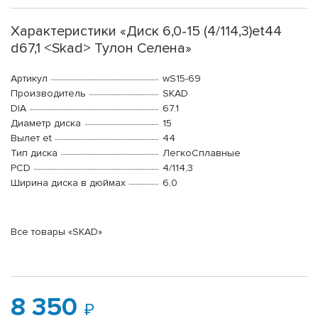
Характеристики «Диск 6,0-15 (4/114,3)et44
d67,1 <Skad> Тулон Селена»
Артикул
wS15-69
Производитель
SKAD
DIA
67.1
Диаметр диска
15
Вылет et
44
Тип диска
ЛегкоСплавные
PCD
4/114,3
Ширина диска в дюймах
6,0
Все товары «SKAD»
8 350