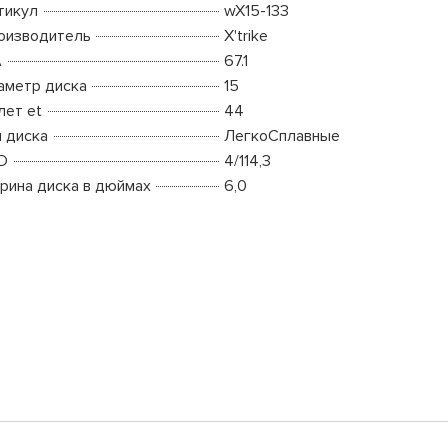
тикул
wX15-133
оизводитель
X'trike
A
67.1
аметр диска
15
лет et
44
п диска
ЛегкоСплавные
D
4/114,3
рина диска в дюймах
6,0