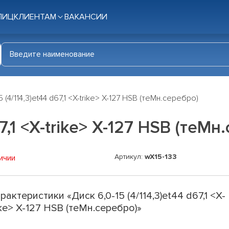
ЛИЦ
КЛИЕНТАМ
ВАКАНСИИ
5 (4/114,3)et44 d67,1 <X-trike> X-127 HSB (теMн.серебро)
67,1 <X-trike> X-127 HSB (теMн
Артикул:
wX15-133
ичии
рактеристики «Диск 6,0-15 (4/114,3)et44 d67,1 <X-
ike> X-127 HSB (теMн.серебро)»