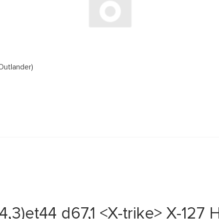
Outlander)
4,3)et44 d67,1 <X-trike> X-127