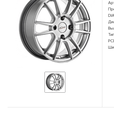
Ар
Пр
DI
Ди
Вы
Ти
PC
Ши