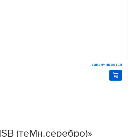
заканчивается
 HSB (теMн.серебро)»