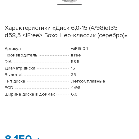
Характеристики «Диск 6,0-15 (4/98)et35
d58,5 <iFree> Бохо Нео-классик (серебро)»
Артикул
wiF15-04
Производитель
iFree
DIA
58.5
Диаметр диска
15
Вылет et
35
Тип диска
ЛегкоСплавные
PCD
4/98
Ширина диска в дюймах
6,0