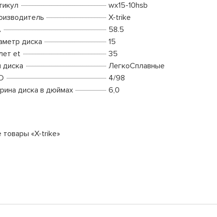
тикул
wx15-10hsb
оизводитель
X-trike
A
58.5
аметр диска
15
лет et
35
п диска
ЛегкоСплавные
D
4/98
рина диска в дюймах
6,0
 товары «X-trike»