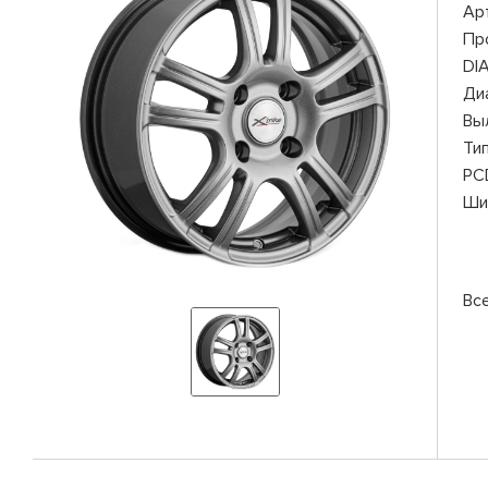
Ар
Пр
DI
Ди
Вы
Ти
PC
Ши
Все