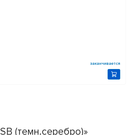
заканчивается
HSB (темн.серебро)»