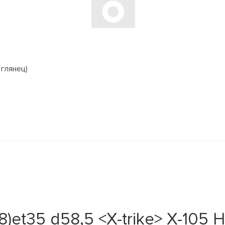
 глянец)
8)et35 d58,5 <X-trike> X-105 