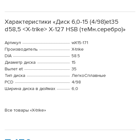
Характеристики «Диск 6,0-15 (4/98)et35
d58,5 <X-trike> X-127 HSB (теMн.серебро)»
Артикул
wX15-171
Производитель
X-trike
DIA
58.5
Диаметр диска
15
Вылет et
35
Тип диска
ЛегкоСплавные
PCD
4/98
Ширина диска в дюймах
6,0
Все товары «X-trike»