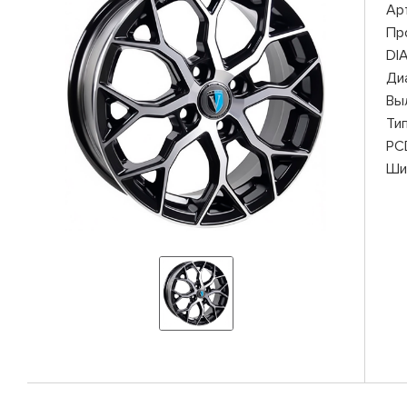
Ар
Пр
DI
Ди
Вы
Ти
PC
Ши