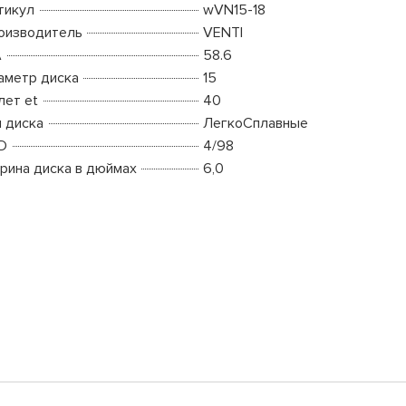
тикул
wVN15-18
оизводитель
VENTI
A
58.6
аметр диска
15
лет et
40
п диска
ЛегкоСплавные
D
4/98
рина диска в дюймах
6,0