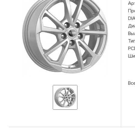
Ар
Пр
DI
Ди
Вы
Ти
PC
Ши
Вс