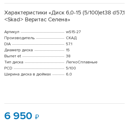
Характеристики «Диск 6,0-15 (5/100)et38 d57,1
<Skad> Веритас Селена»
Артикул
wS15-27
Производитель
СКАД
DIA
57.1
Диаметр диска
15
Вылет et
38
Тип диска
ЛегкоСплавные
PCD
5/100
Ширина диска в дюймах
6,0
6 950