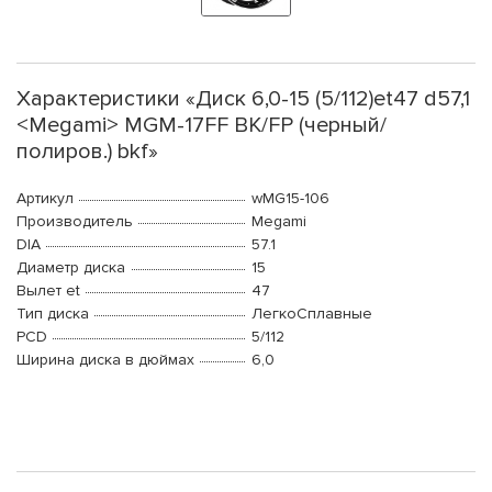
Характеристики «Диск 6,0-15 (5/112)et47 d57,1
<Megami> MGM-17FF BK/FP (черный/
полиров.) bkf»
Артикул
wMG15-106
Производитель
Megami
DIA
57.1
Диаметр диска
15
Вылет et
47
Тип диска
ЛегкоСплавные
PCD
5/112
Ширина диска в дюймах
6,0