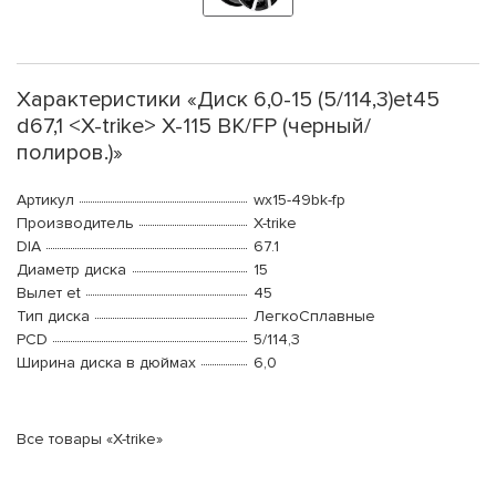
Характеристики «Диск 6,0-15 (5/114,3)et45
d67,1 <X-trike> X-115 BK/FP (черный/
полиров.)»
Артикул
wx15-49bk-fp
Производитель
X-trike
DIA
67.1
Диаметр диска
15
Вылет et
45
Тип диска
ЛегкоСплавные
PCD
5/114,3
Ширина диска в дюймах
6,0
Все товары «X-trike»