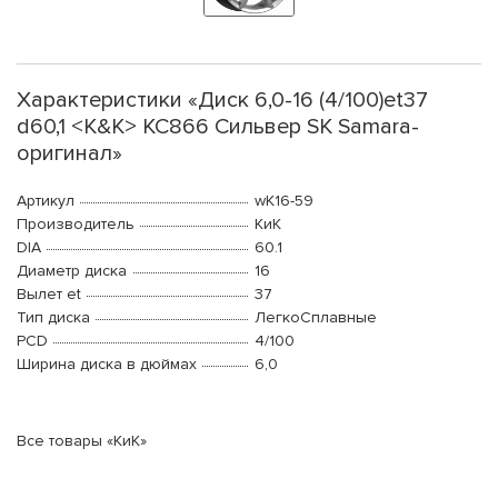
Характеристики «Диск 6,0-16 (4/100)et37
d60,1 <K&K> КС866 Сильвер SK Samara-
оригинал»
Артикул
wK16-59
Производитель
КиК
DIA
60.1
Диаметр диска
16
Вылет et
37
Тип диска
ЛегкоСплавные
PCD
4/100
Ширина диска в дюймах
6,0
Все товары «КиК»