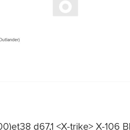
Outlander)
0)et38 d67,1 <X-trike> X-106 