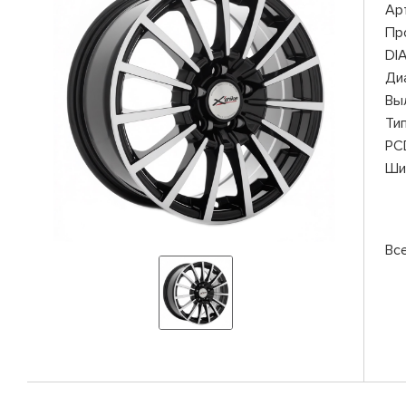
Ар
Пр
DI
Ди
Вы
Ти
PC
Ши
Все