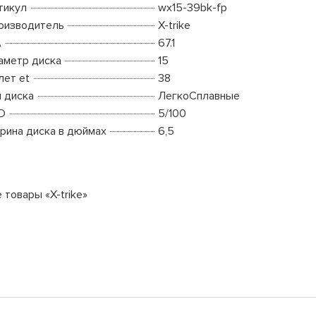
тикул
wx15-39bk-fp
оизводитель
X-trike
A
67.1
аметр диска
15
лет et
38
п диска
ЛегкоСплавные
D
5/100
рина диска в дюймах
6,5
 товары «X-trike»