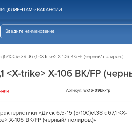
ЛИЦ
КЛИЕНТАМ
ВАКАНСИИ
5 (5/100)et38 d67,1 <X-trike> X-106 BK/FP (черный/ полиров.)
,1 <X-trike> X-106 BK/FP (чер
Артикул:
wx15-39bk-fp
ичии
рактеристики «Диск 6,5-15 (5/100)et38 d67,1 <X-
ike> X-106 BK/FP (черный/ полиров.)»