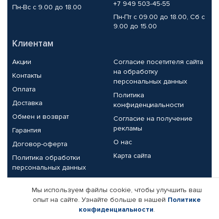
+7 949 503-45-55
Пн-Вс с 9.00 до 18.00
Пн-Пт с 09.00 до 18.00, Сб с
9.00 до 15.00
Клиентам
Акции
Согласие посетителя сайта
на обработку
Контакты
персональных данных
Оплата
Политика
Доставка
конфиденциальности
Обмен и возврат
Согласие на получение
рекламы
Гарантия
О нас
Договор-оферта
Карта сайта
Политика обработки
персональных данных
Партнерам
Мы используем файлы cookie, чтобы улучшить ваш
опыт на сайте. Узнайте больше в нашей
Политике
Корпоративным клиентам
Реквизиты компании
конфиденциальности
.