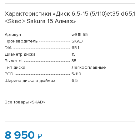
Характеристики «Диск 6,5-15 (5/110)et35 d65,1
<Skad> Sakura 15 Алмаз»
Артикул
wS15-55
Производитель
SKAD
DIA
65.1
Диаметр диска
15
Вылет et
35
Тип диска
ЛегкоСплавные
PCD
5/110
Ширина диска в дюймах
6,5
Все товары «SKAD»
8 950