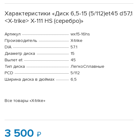
Характеристики «Диск 6,5-15 (5/112)et45 d57,1
<X-trike> X-111 HS (серебро)»
Артикул
wx15-16hs
Производитель
X-trike
DIA
57.1
Диаметр диска
15
Вылет et
45
Тип диска
ЛегкоСплавные
PCD
5/112
Ширина диска в дюймах
6,5
Все товары «X-trike»
3 500