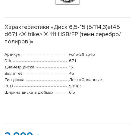
Характеристики «Диск 6,5-15 (5/114,3)et45
d67,1 <X-trike> X-111 HSB/FP (темн.серебро/
полиров.)»
Артикул
wx15-21hsb-fp
DIA
67.1
Диаметр диска
15
Вылет et
45
Тип диска
ЛегкоСплавные
PCD
5/114,3
Ширина диска в дюймах
6,5