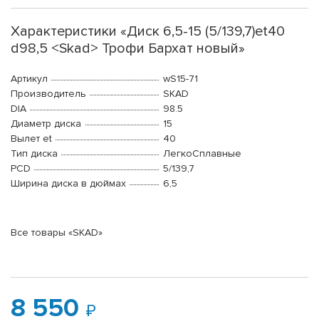
Характеристики «Диск 6,5-15 (5/139,7)et40
d98,5 <Skad> Трофи Бархат новый»
Артикул
wS15-71
Производитель
SKAD
DIA
98.5
Диаметр диска
15
Вылет et
40
Тип диска
ЛегкоСплавные
PCD
5/139,7
Ширина диска в дюймах
6,5
Все товары «SKAD»
8 550