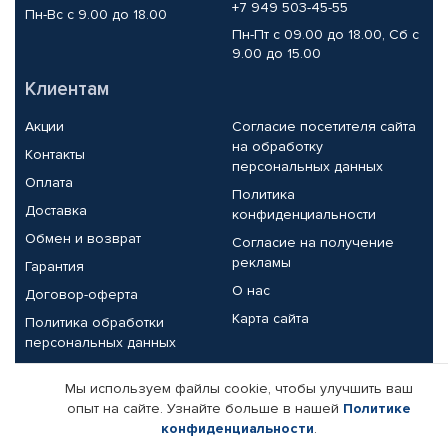
+7 949 503-45-55
Пн-Вс с 9.00 до 18.00
Пн-Пт с 09.00 до 18.00, Сб с
9.00 до 15.00
Клиентам
Акции
Согласие посетителя сайта
на обработку
Контакты
персональных данных
Оплата
Политика
Доставка
конфиденциальности
Обмен и возврат
Согласие на получение
рекламы
Гарантия
О нас
Договор-оферта
Карта сайта
Политика обработки
персональных данных
Партнерам
Мы используем файлы cookie, чтобы улучшить ваш
опыт на сайте. Узнайте больше в нашей
Политике
Корпоративным клиентам
Реквизиты компании
конфиденциальности
.