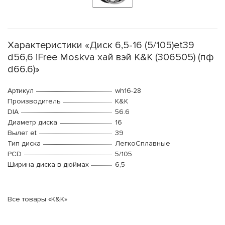
Характеристики «Диск 6,5-16 (5/105)et39
d56,6 iFree Moskva хай вэй К&К (306505) (пф
d66.6)»
Артикул
wh16-28
Производитель
K&K
DIA
56.6
Диаметр диска
16
Вылет et
39
Тип диска
ЛегкоСплавные
PCD
5/105
Ширина диска в дюймах
6,5
Все товары «K&K»