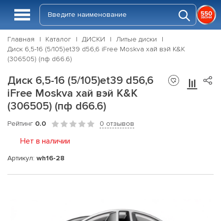
Главная
Каталог
ДИСКИ
Литые диски
Диск 6,5-16 (5/105)et39 d56,6 iFree Moskva хай вэй К&К
(306505) (пф d66.6)
Диск 6,5-16 (5/105)et39 d56,6
iFree Moskva хай вэй К&К
(306505) (пф d66.6)
Рейтинг
0.0
0 отзывов
Нет в наличии
Артикул:
wh16-28