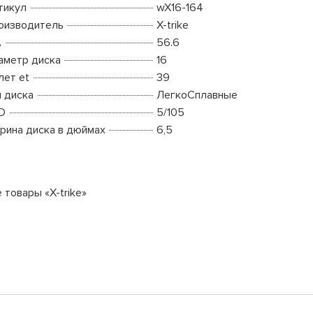
тикул
wX16-164
оизводитель
X-trike
A
56.6
аметр диска
16
лет et
39
п диска
ЛегкоСплавные
D
5/105
рина диска в дюймах
6,5
 товары «X-trike»