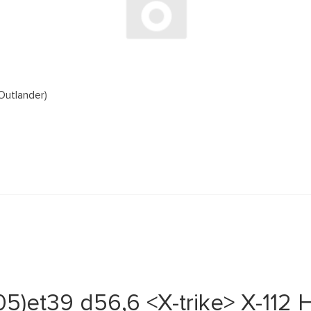
Outlander)
5)et39 d56,6 <X-trike> X-112