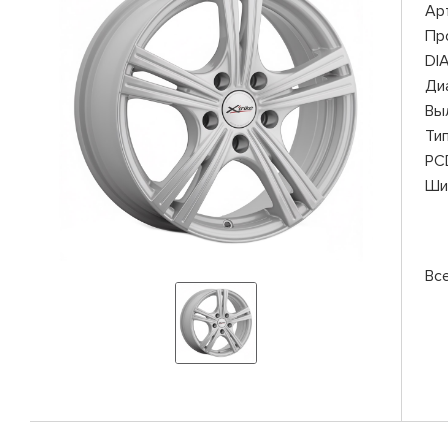
Ар
Пр
DI
Ди
Вы
Ти
PC
Ши
Все