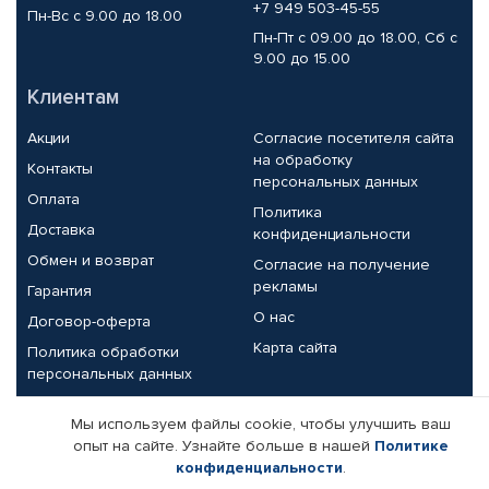
+7 949 503-45-55
Пн-Вс с 9.00 до 18.00
Пн-Пт с 09.00 до 18.00, Сб с
9.00 до 15.00
Клиентам
Акции
Согласие посетителя сайта
на обработку
Контакты
персональных данных
Оплата
Политика
Доставка
конфиденциальности
Обмен и возврат
Согласие на получение
рекламы
Гарантия
О нас
Договор-оферта
Карта сайта
Политика обработки
персональных данных
Партнерам
Мы используем файлы cookie, чтобы улучшить ваш
опыт на сайте. Узнайте больше в нашей
Политике
Корпоративным клиентам
Реквизиты компании
конфиденциальности
.