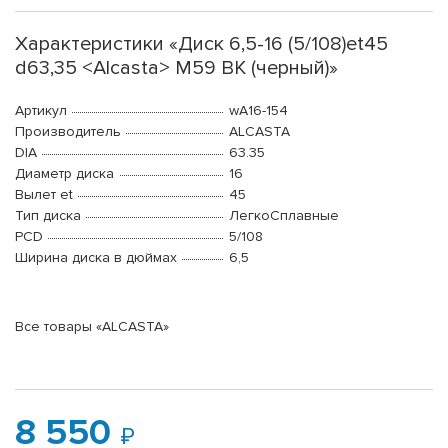
Характеристики «Диск 6,5-16 (5/108)et45
d63,35 <Alcasta> M59 BK (черный)»
Артикул
wA16-154
Производитель
ALCASTA
DIA
63.35
Диаметр диска
16
Вылет et
45
Тип диска
ЛегкоСплавные
PCD
5/108
Ширина диска в дюймах
6,5
Все товары «ALCASTA»
8 550