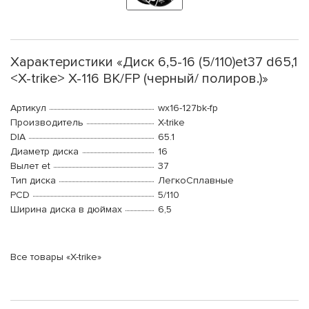
Характеристики «Диск 6,5-16 (5/110)et37 d65,1
<X-trike> X-116 BK/FP (черный/ полиров.)»
Артикул
wx16-127bk-fp
Производитель
X-trike
DIA
65.1
Диаметр диска
16
Вылет et
37
Тип диска
ЛегкоСплавные
PCD
5/110
Ширина диска в дюймах
6,5
Все товары «X-trike»