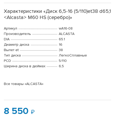
Характеристики «Диск 6,5-16 (5/110)et38 d65,1
<Alcasta> M60 HS (серебро)»
Артикул
wA16-08
Производитель
ALCASTA
DIA
65.1
Диаметр диска
16
Вылет et
38
Тип диска
ЛегкоСплавные
PCD
5/110
Ширина диска в дюймах
6,5
Все товары «ALCASTA»
8 550