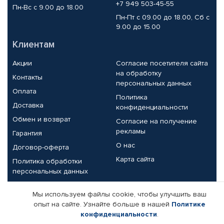
+7 949 503-45-55
Пн-Вс с 9.00 до 18.00
Пн-Пт с 09.00 до 18.00, Сб с
9.00 до 15.00
Клиентам
Акции
Согласие посетителя сайта
на обработку
Контакты
персональных данных
Оплата
Политика
Доставка
конфиденциальности
Обмен и возврат
Согласие на получение
рекламы
Гарантия
О нас
Договор-оферта
Карта сайта
Политика обработки
персональных данных
Партнерам
Мы используем файлы cookie, чтобы улучшить ваш
опыт на сайте. Узнайте больше в нашей
Политике
Корпоративным клиентам
Реквизиты компании
конфиденциальности
.