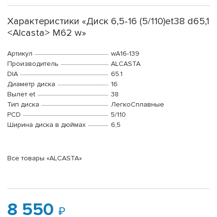
Характеристики «Диск 6,5-16 (5/110)et38 d65,1
<Alcasta> M62 w»
Артикул
wA16-139
Производитель
ALCASTA
DIA
65.1
Диаметр диска
16
Вылет et
38
Тип диска
ЛегкоСплавные
PCD
5/110
Ширина диска в дюймах
6,5
Все товары «ALCASTA»
8 550