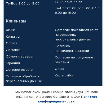
+7 949 503-45-55
Пн-Вс с 9.00 до 18.00
Пн-Пт с 09.00 до 18.00, Сб с
9.00 до 15.00
Клиентам
Акции
Согласие посетителя сайта
на обработку
Контакты
персональных данных
Оплата
Политика
Доставка
конфиденциальности
Обмен и возврат
Согласие на получение
рекламы
Гарантия
О нас
Договор-оферта
Карта сайта
Политика обработки
персональных данных
Партнерам
Мы используем файлы cookie, чтобы улучшить ваш
опыт на сайте. Узнайте больше в нашей
Политике
Корпоративным клиентам
Реквизиты компании
конфиденциальности
.