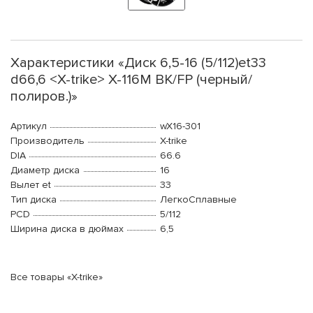
Характеристики «Диск 6,5-16 (5/112)et33
d66,6 <X-trike> X-116М BK/FP (черный/
полиров.)»
Артикул
wX16-301
Производитель
X-trike
DIA
66.6
Диаметр диска
16
Вылет et
33
Тип диска
ЛегкоСплавные
PCD
5/112
Ширина диска в дюймах
6,5
Все товары «X-trike»