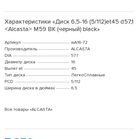
Характеристики «Диск 6,5-16 (5/112)et45 d57,1
<Alcasta> M59 BK (черный) black»
Артикул
wA16-72
Производитель
ALCASTA
DIA
57.1
Диаметр диска
16
Вылет et
45
Тип диска
ЛегкоСплавные
PCD
5/112
Ширина диска в дюймах
6,5
Все товары «ALCASTA»