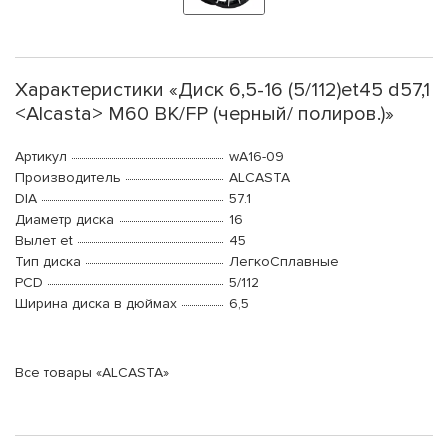
Характеристики «Диск 6,5-16 (5/112)et45 d57,1
<Alcasta> M60 BK/FP (черный/ полиров.)»
Артикул
wA16-09
Производитель
ALCASTA
DIA
57.1
Диаметр диска
16
Вылет et
45
Тип диска
ЛегкоСплавные
PCD
5/112
Ширина диска в дюймах
6,5
Все товары «ALCASTA»