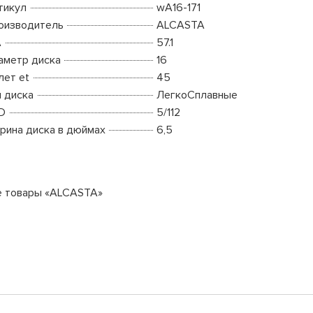
тикул
wA16-171
оизводитель
ALCASTA
A
57.1
аметр диска
16
лет et
45
п диска
ЛегкоСплавные
D
5/112
рина диска в дюймах
6,5
е товары «ALCASTA»