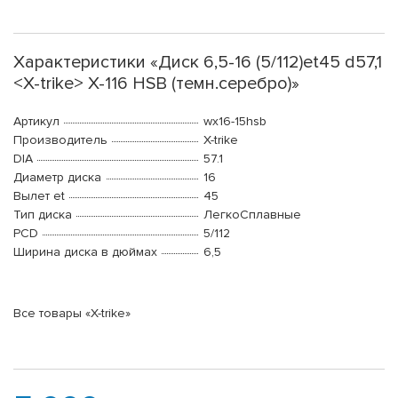
Характеристики «Диск 6,5-16 (5/112)et45 d57,1
<X-trike> X-116 HSB (темн.серебро)»
Артикул
wx16-15hsb
Производитель
X-trike
DIA
57.1
Диаметр диска
16
Вылет et
45
Тип диска
ЛегкоСплавные
PCD
5/112
Ширина диска в дюймах
6,5
Все товары «X-trike»