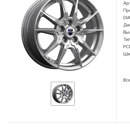
Ар
Пр
DI
Ди
Вы
Ти
PC
Ши
Вс