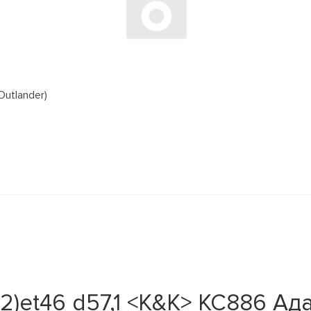
Outlander)
112)et46 d57,1 <K&K> КС886 А