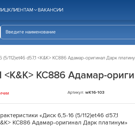
ЛИЦ
КЛИЕНТАМ
ВАКАНСИИ
6 (5/112)et46 d57,1 <K&K> КС886 Адамар-оригинал Дарк платин
57,1 <K&K> КС886 Адамар-ори
Артикул:
wK16-103
ичии
рактеристики «Диск 6,5-16 (5/112)et46 d57,1
&K> КС886 Адамар-оригинал Дарк платинум»