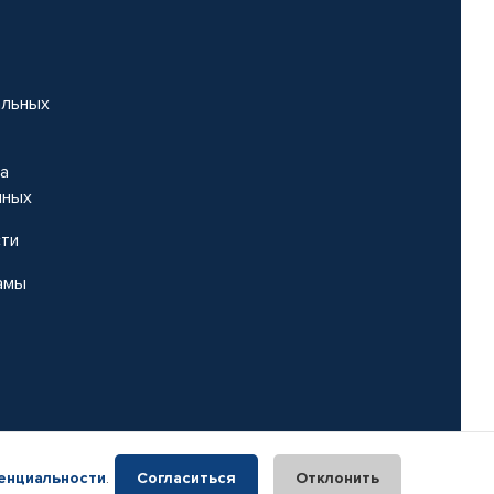
альных
на
нных
сти
амы
енциальности
.
Согласиться
Отклонить