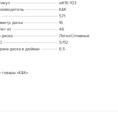
тикул
wK16-103
оизводитель
K&K
A
57.1
аметр диска
16
лет et
46
п диска
ЛегкоСплавные
D
5/112
рина диска в дюймах
6,5
е товары «K&K»