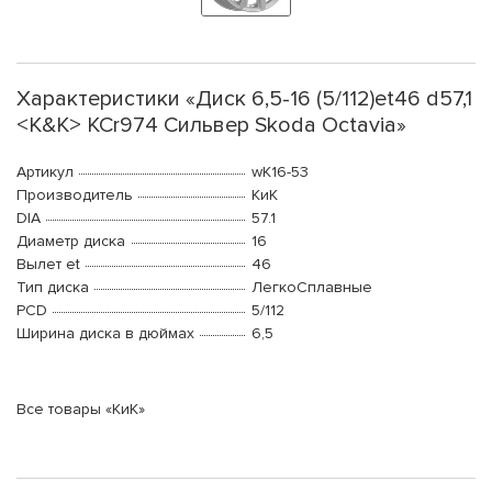
Характеристики «Диск 6,5-16 (5/112)et46 d57,1
<K&K> КСr974 Сильвер Skoda Octavia»
Артикул
wK16-53
Производитель
КиК
DIA
57.1
Диаметр диска
16
Вылет et
46
Тип диска
ЛегкоСплавные
PCD
5/112
Ширина диска в дюймах
6,5
Все товары «КиК»