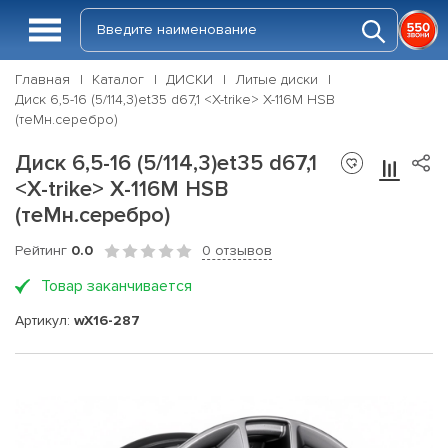
Главная
Каталог
ДИСКИ
Литые диски
Диск 6,5-16 (5/114,3)et35 d67,1 <X-trike> X-116М HSB
(теMн.серебро)
Диск 6,5-16 (5/114,3)et35 d67,1
<X-trike> X-116М HSB
(теMн.серебро)
Рейтинг
0.0
0 отзывов
Товар заканчивается
Артикул:
wX16-287