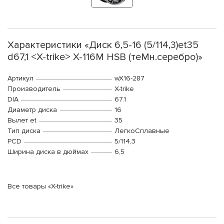
Характеристики «Диск 6,5-16 (5/114,3)et35
d67,1 <X-trike> X-116М HSB (теMн.серебро)»
Артикул
wX16-287
Производитель
X-trike
DIA
67.1
Диаметр диска
16
Вылет et
35
Тип диска
ЛегкоСплавные
PCD
5/114,3
Ширина диска в дюймах
6,5
Все товары «X-trike»