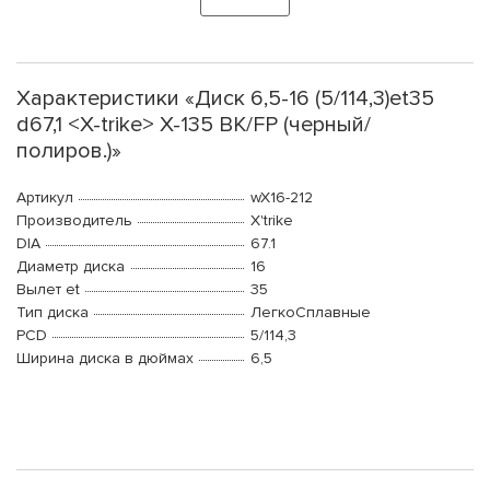
Характеристики «Диск 6,5-16 (5/114,3)et35
d67,1 <X-trike> X-135 BK/FP (черный/
полиров.)»
Артикул
wX16-212
Производитель
X'trike
DIA
67.1
Диаметр диска
16
Вылет et
35
Тип диска
ЛегкоСплавные
PCD
5/114,3
Ширина диска в дюймах
6,5