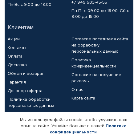
+7 949 503-45-55
Пн-Вс с 9.00 до 18.00
Пн-Пт с 09.00 до 18.00, Сб с
9.00 до 15.00
Клиентам
Акции
Согласие посетителя сайта
на обработку
Контакты
персональных данных
Оплата
Политика
Доставка
конфиденциальности
Обмен и возврат
Согласие на получение
рекламы
Гарантия
О нас
Договор-оферта
Карта сайта
Политика обработки
персональных данных
Партнерам
Мы используем файлы cookie, чтобы улучшить ваш
опыт на сайте. Узнайте больше в нашей
Политике
Корпоративным клиентам
Реквизиты компании
конфиденциальности
.