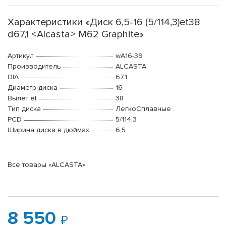
Характеристики «Диск 6,5-16 (5/114,3)et38
d67,1 <Alcasta> M62 Graphite»
Артикул
wA16-39
Производитель
ALCASTA
DIA
67.1
Диаметр диска
16
Вылет et
38
Тип диска
ЛегкоСплавные
PCD
5/114,3
Ширина диска в дюймах
6,5
Все товары «ALCASTA»
8 550