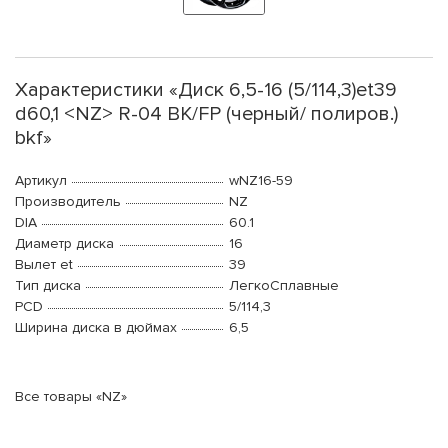
Характеристики «Диск 6,5-16 (5/114,3)et39
d60,1 <NZ> R-04 BK/FP (черный/ полиров.)
bkf»
Артикул
wNZ16-59
Производитель
NZ
DIA
60.1
Диаметр диска
16
Вылет et
39
Тип диска
ЛегкоСплавные
PCD
5/114,3
Ширина диска в дюймах
6,5
Все товары «NZ»