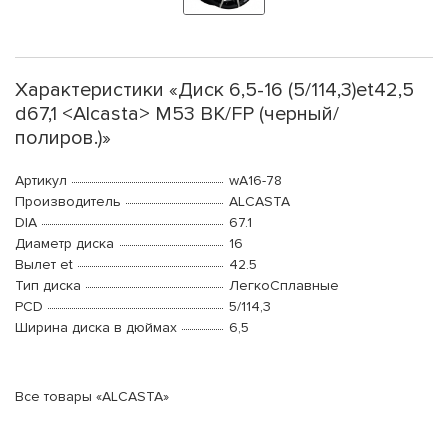
Характеристики «Диск 6,5-16 (5/114,3)et42,5
d67,1 <Alcasta> M53 BK/FP (черный/
полиров.)»
Артикул
wA16-78
Производитель
ALCASTA
DIA
67.1
Диаметр диска
16
Вылет et
42.5
Тип диска
ЛегкоСплавные
PCD
5/114,3
Ширина диска в дюймах
6,5
Все товары «ALCASTA»