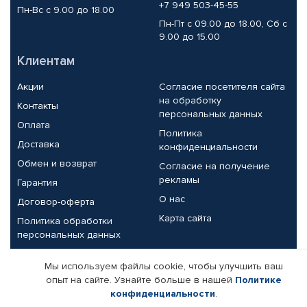
+7 949 503-45-55
Пн-Вс с 9.00 до 18.00
Пн-Пт с 09.00 до 18.00, Сб с
9.00 до 15.00
Клиентам
Акции
Согласие посетителя сайта
на обработку
Контакты
персональных данных
Оплата
Политика
Доставка
конфиденциальности
Обмен и возврат
Согласие на получение
рекламы
Гарантия
О нас
Договор-оферта
Карта сайта
Политика обработки
персональных данных
Партнерам
Мы используем файлы cookie, чтобы улучшить ваш
опыт на сайте. Узнайте больше в нашей
Политике
Корпоративным клиентам
Реквизиты компании
конфиденциальности
.