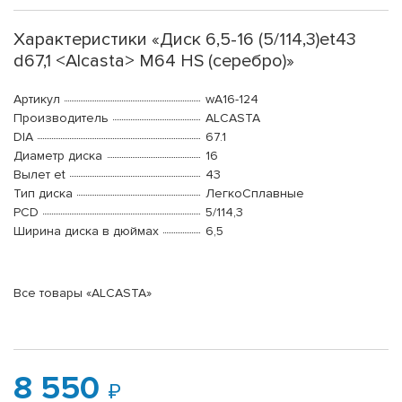
Характеристики «Диск 6,5-16 (5/114,3)et43
d67,1 <Alcasta> M64 HS (серебро)»
Артикул
wA16-124
Производитель
ALCASTA
DIA
67.1
Диаметр диска
16
Вылет et
43
Тип диска
ЛегкоСплавные
PCD
5/114,3
Ширина диска в дюймах
6,5
Все товары «ALCASTA»
8 550