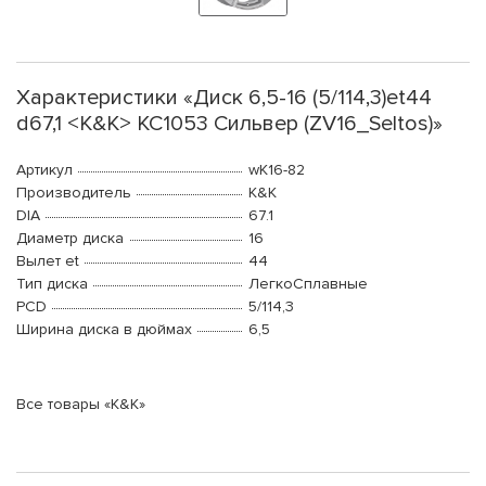
Характеристики «Диск 6,5-16 (5/114,3)et44
d67,1 <K&K> КС1053 Сильвер (ZV16_Seltos)»
Артикул
wK16-82
Производитель
K&K
DIA
67.1
Диаметр диска
16
Вылет et
44
Тип диска
ЛегкоСплавные
PCD
5/114,3
Ширина диска в дюймах
6,5
Все товары «K&K»