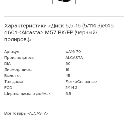
Характеристики «Диск 6,5-16 (5/114,3)et45
d60,1 <Alcasta> M57 BK/FP (черный/
полиров.)»
Артикул
wA16-70
Производитель
ALCASTA
DIA
60.1
Диаметр диска
16
Вылет et
45
Тип диска
ЛегкоСплавные
PCD
5/114,3
Ширина диска в дюймах
6,5
Все товары «ALCASTA»