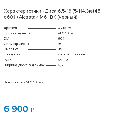
Характеристики «Диск 6,5-16 (5/114,3)et45
d60,1 <Alcasta> M61 BK (черный)»
Артикул
wA16-25
Производитель
ALCASTA
DIA
60.1
Диаметр диска
16
Вылет et
45
Тип диска
ЛегкоСплавные
PCD
5/114,3
Ширина диска в дюймах
6,5
Все товары «ALCASTA»
6 900