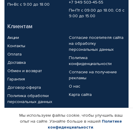
+7 949 503-45-55
Пн-Вс с 9.00 до 18.00
Пн-Пт с 09.00 до 18.00, Сб с
9.00 до 15.00
Клиентам
Акции
Согласие посетителя сайта
на обработку
Контакты
персональных данных
Оплата
Политика
Доставка
конфиденциальности
Обмен и возврат
Согласие на получение
рекламы
Гарантия
О нас
Договор-оферта
Карта сайта
Политика обработки
персональных данных
Партнерам
Мы используем файлы cookie, чтобы улучшить ваш
опыт на сайте. Узнайте больше в нашей
Политике
Корпоративным клиентам
Реквизиты компании
конфиденциальности
.