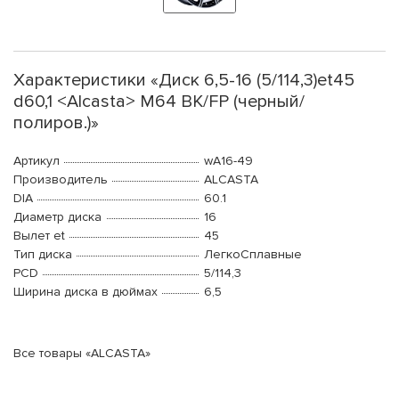
Характеристики «Диск 6,5-16 (5/114,3)et45
d60,1 <Alcasta> M64 BK/FP (черный/
полиров.)»
Артикул
wA16-49
Производитель
ALCASTA
DIA
60.1
Диаметр диска
16
Вылет et
45
Тип диска
ЛегкоСплавные
PCD
5/114,3
Ширина диска в дюймах
6,5
Все товары «ALCASTA»