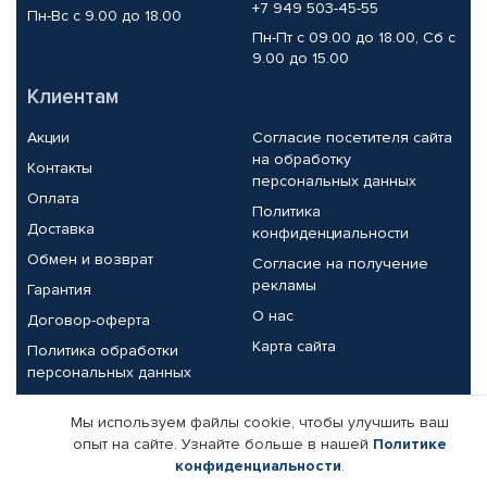
+7 949 503-45-55
Пн-Вс с 9.00 до 18.00
Пн-Пт с 09.00 до 18.00, Сб с
9.00 до 15.00
Клиентам
Акции
Согласие посетителя сайта
на обработку
Контакты
персональных данных
Оплата
Политика
Доставка
конфиденциальности
Обмен и возврат
Согласие на получение
рекламы
Гарантия
О нас
Договор-оферта
Карта сайта
Политика обработки
персональных данных
Партнерам
Мы используем файлы cookie, чтобы улучшить ваш
опыт на сайте. Узнайте больше в нашей
Политике
Корпоративным клиентам
Реквизиты компании
конфиденциальности
.