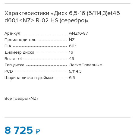
Характеристики «Диск 6,5-16 (5/114,3)et45
d60,1 <NZ> R-02 HS (серебро)»
Артикул
wNZ16-87
Производитель
NZ
DIA
60.1
Диаметр диска
16
Вылет et
45
Тип диска
ЛегкоСплавные
PCD
5/114,3
Ширина диска в дюймах
6,5
Все товары «NZ»
8 725