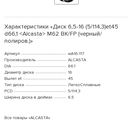
Характеристики «Диск 6,5-16 (5/114,3)et45
d66,1 <Alcasta> M62 BK/FP (черный/
полиров.)»
Артикул
wA16-117
Производитель
ALCASTA
DIA
66.1
Диаметр диска
16
Вылет et
45
Тип диска
ЛегкоСплавные
PCD
5/114,3
Ширина диска в дюймах
6,5
Все товары «ALCASTA»