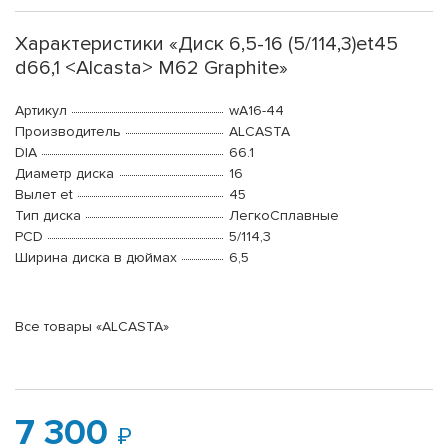
Характеристики «Диск 6,5-16 (5/114,3)et45
d66,1 <Alcasta> M62 Graphite»
Артикул
wA16-44
Производитель
ALCASTA
DIA
66.1
Диаметр диска
16
Вылет et
45
Тип диска
ЛегкоСплавные
PCD
5/114,3
Ширина диска в дюймах
6,5
Все товары «ALCASTA»
7 300