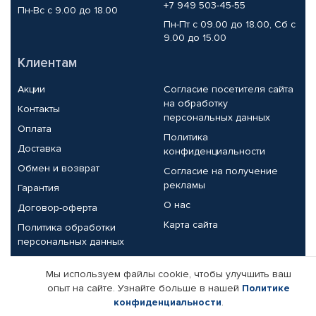
+7 949 503-45-55
Пн-Вс с 9.00 до 18.00
Пн-Пт с 09.00 до 18.00, Сб с
9.00 до 15.00
Клиентам
Акции
Согласие посетителя сайта
на обработку
Контакты
персональных данных
Оплата
Политика
Доставка
конфиденциальности
Обмен и возврат
Согласие на получение
рекламы
Гарантия
О нас
Договор-оферта
Карта сайта
Политика обработки
персональных данных
Партнерам
Мы используем файлы cookie, чтобы улучшить ваш
опыт на сайте. Узнайте больше в нашей
Политике
Корпоративным клиентам
Реквизиты компании
конфиденциальности
.