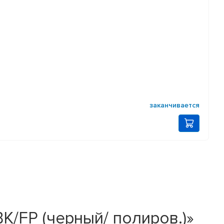
заканчивается
 BK/FP (черный/ полиров.)»