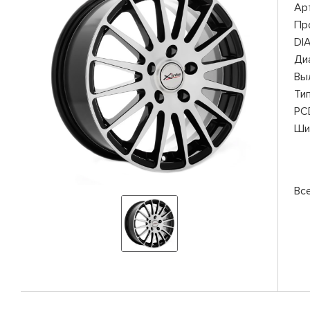
Ар
Пр
DI
Ди
Вы
Ти
PC
Ши
Все