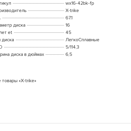
тикул
wx16-42bk-fp
оизводитель
X-trike
A
67.1
аметр диска
16
лет et
45
п диска
ЛегкоСплавные
D
5/114,3
рина диска в дюймах
6,5
 товары «X-trike»