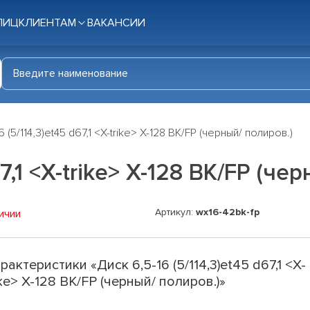
ЛИЦ
КЛИЕНТАМ
ВАКАНСИИ
6 (5/114,3)et45 d67,1 <X-trike> X-128 BK/FP (черный/ полиров.)
67,1 <X-trike> X-128 BK/FP (че
Артикул:
wx16-42bk-fp
ичии
рактеристики «Диск 6,5-16 (5/114,3)et45 d67,1 <X-
ike> X-128 BK/FP (черный/ полиров.)»